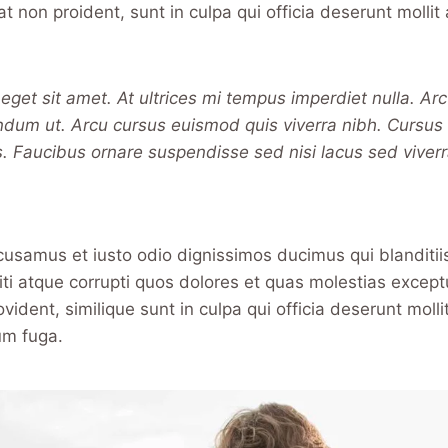
t non proident, sunt in culpa qui officia deserunt mollit 
 eget sit amet. At ultrices mi tempus imperdiet nulla. Ar
endum ut. Arcu cursus euismod quis viverra nibh. Cursus
. Faucibus ornare suspendisse sed nisi lacus sed viverr
cusamus et iusto odio dignissimos ducimus qui blanditi
ti atque corrupti quos dolores et quas molestias exceptu
vident, similique sunt in culpa qui officia deserunt mollit
um fuga.