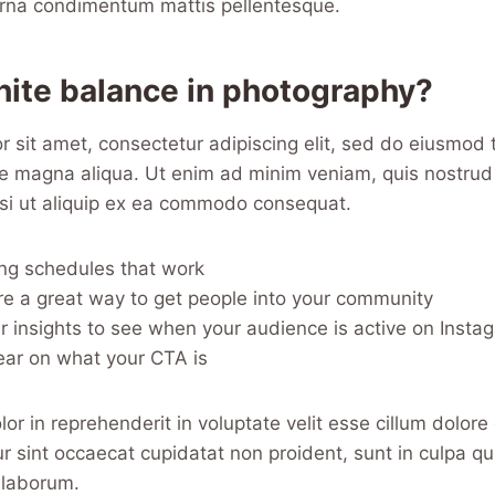
 urna condimentum mattis pellentesque.
hite balance in photography?
 sit amet, consectetur adipiscing elit, sed do eiusmod 
re magna aliqua. Ut enim ad minim veniam, quis nostrud 
isi ut aliquip ex ea commodo consequat.
ing schedules that work
e a great way to get people into your community
r insights to see when your audience is active on Insta
ear on what your CTA is
lor in reprehenderit in voluptate velit esse cillum dolore 
ur sint occaecat cupidatat non proident, sunt in culpa qu
t laborum.