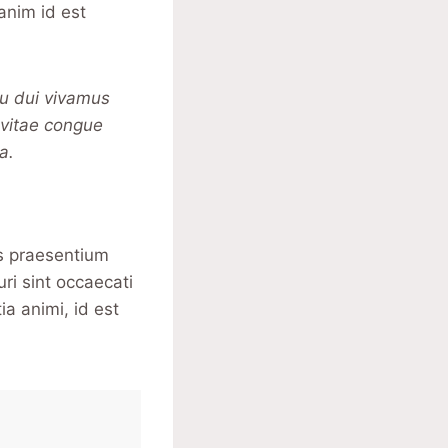
anim id est
cu dui vivamus
 vitae congue
a.
is praesentium
ri sint occaecati
ia animi, id est