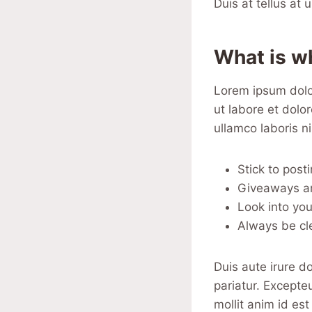
Duis at tellus at
What is w
Lorem ipsum dolor
ut labore et dolo
ullamco laboris n
Stick to post
Giveaways ar
Look into you
Always be cl
Duis aute irure do
pariatur. Excepte
mollit anim id es