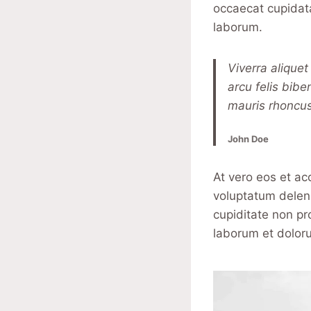
occaecat cupidata
laborum.
Viverra aliquet
arcu felis bib
mauris rhoncus
John Doe
At vero eos et ac
voluptatum deleni
cupiditate non pro
laborum et dolor