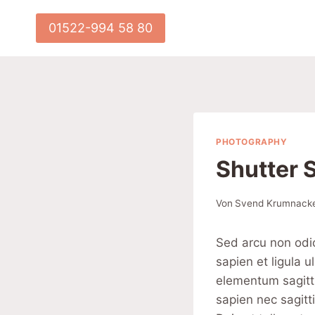
Zum
Inhalt
01522-994 58 80
springen
PHOTOGRAPHY
Shutter 
Von
Svend Krumnack
Sed arcu non odio
sapien et ligula 
elementum sagitti
sapien nec sagitt