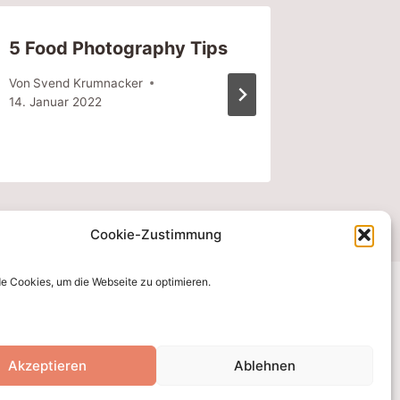
5 Food Photography Tips
10 Way
Portrai
Von
Svend Krumnacker
14. Januar 2022
Von
Svend
14. Januar
Cookie-Zustimmung
e Cookies, um die Webseite zu optimieren.
Akzeptieren
Ablehnen
gsburg - WordPress Theme von
Kadence WP