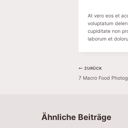
At vero eos et ac
voluptatum deleni
cupiditate non pro
laborum et dolor
Beitragsnavi
ZURÜCK
7 Macro Food Photog
Ähnliche Beiträge