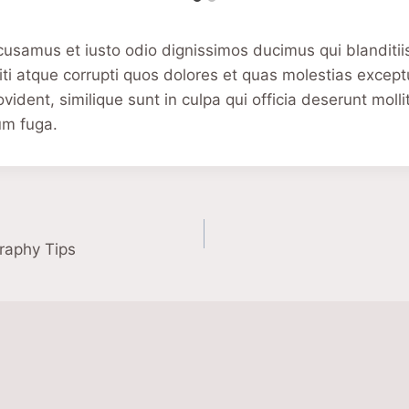
cusamus et iusto odio dignissimos ducimus qui blanditi
ti atque corrupti quos dolores et quas molestias exceptu
vident, similique sunt in culpa qui officia deserunt mollit
um fuga.
gation
raphy Tips