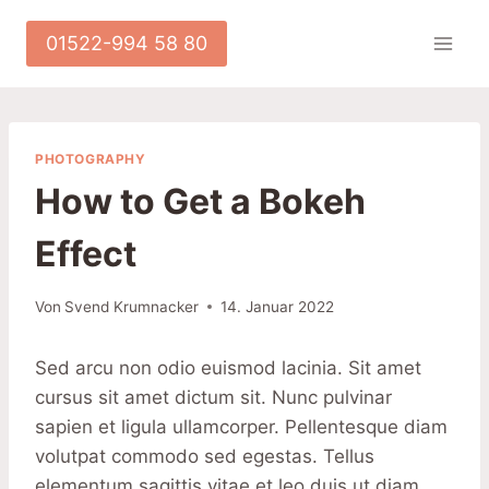
Zum
Inhalt
01522-994 58 80
springen
PHOTOGRAPHY
How to Get a Bokeh
Effect
Von
Svend Krumnacker
14. Januar 2022
Sed arcu non odio euismod lacinia. Sit amet
cursus sit amet dictum sit. Nunc pulvinar
sapien et ligula ullamcorper. Pellentesque diam
volutpat commodo sed egestas. Tellus
elementum sagittis vitae et leo duis ut diam