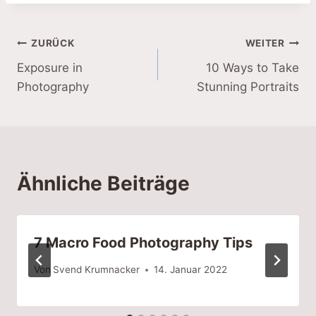
Beitragsnavigation
ZURÜCK
WEITER
Exposure in
10 Ways to Take
Photography
Stunning Portraits
Ähnliche Beiträge
7 Macro Food Photography Tips
Von
Svend Krumnacker
14. Januar 2022